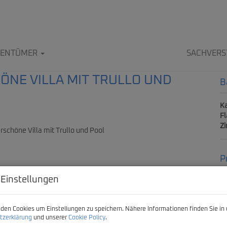
IGENTÜMER
SACHVERS
HÖNE VILLA MIT TRULLO UND
B
Ka
F
Z
P
 Einstellungen
Ka
Pr
den Cookies um Einstellungen zu speichern. Nähere Informationen finden Sie in 
tzerklärung
und unserer
Cookie Policy
.