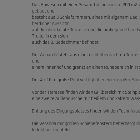
Das Anwesen mit einer Gesamtfläche von ca. 200 m2 wu
gebaut und
besteht aus 3 Schlafzimmern, eines mit eigenem Bad
herrlicher Aussicht
auf die überdachte Terrasse und die umliegende Land
Trullo, in dem sich
auch das 3. Badezimmer befindet.
Der Anbau besteht aus einer nicht überdachten Terras
und
einem Innenhof und grenzt an einen Ruhebereich in T
Der 4 x 10 m große Pool verfügt über einen großen S
Vor der Terrasse finden wir den Grillbereich mit Ste
eine zweite Außendusche mit heißem und kaltem Wass
Entlang des Eingangsplatzes finden wir den Technikrau
Die Veranda mit großen Schiebefenstern beherbergt d
Induktionskochfeld.