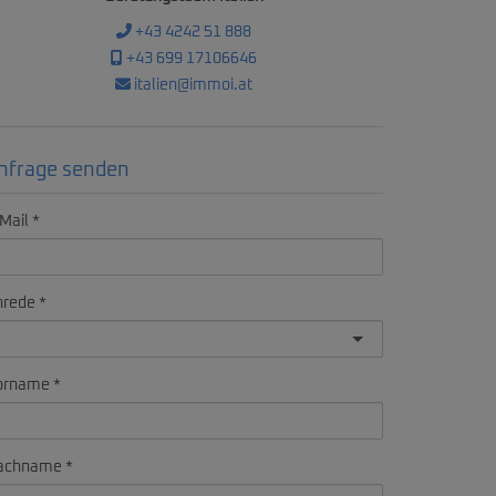
+43 4242 51 888
+43 699 17106646
italien@immoi.at
nfrage senden
Mail
nrede
orname
achname