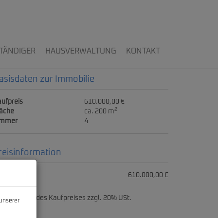
TÄNDIGER
HAUSVERWALTUNG
KONTAKT
asisdaten zur Immobilie
ufpreis
610.000,00 €
2
läche
ca. 200 m
immer
4
reisinformation
ufpreis:
610.000,00 €
ovision:
3% des Kaufpreises zzgl. 20% USt.
unserer