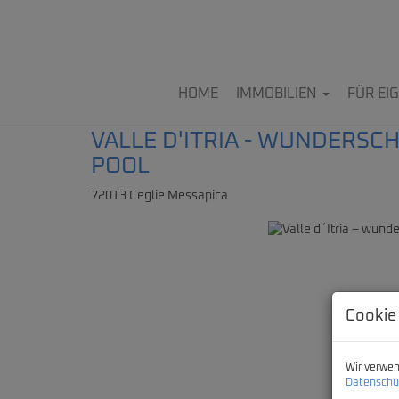
HOME
IMMOBILIEN
FÜR E
VALLE D'ITRIA - WUNDERSC
POOL
72013 Ceglie Messapica
Cookie
Wir verwen
Datenschu