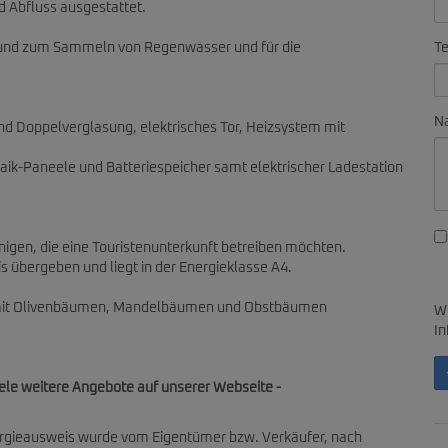
 Abfluss ausgestattet.
Te
rde und zum Sammeln von Regenwasser und für die
Na
d Doppelverglasung, elektrisches Tor, Heizsystem mit
ik-Paneele und Batteriespeicher samt elektrischer Ladestation
enigen, die eine Touristenunterkunft betreiben möchten.
 übergeben und liegt in der Energieklasse A4.
 mit Olivenbäumen, Mandelbäumen und Obstbäumen
Wi
In
iele weitere Angebote auf unserer Webseite -
rgieausweis wurde vom Eigentümer bzw. Verkäufer, nach