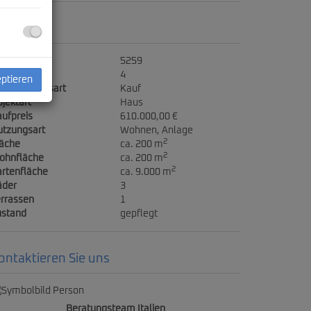
ckdaten
jektnr.
5259
immer
4
eptieren
ermarktungsart
Kauf
jektart
Haus
ufpreis
610.000,00 €
utzungsart
Wohnen
Anlage
2
läche
ca. 200 m
2
ohnfläche
ca. 200 m
2
rtenfläche
ca. 9.000 m
äder
3
rrassen
1
ustand
gepflegt
ontaktieren Sie uns
Beratungsteam Italien