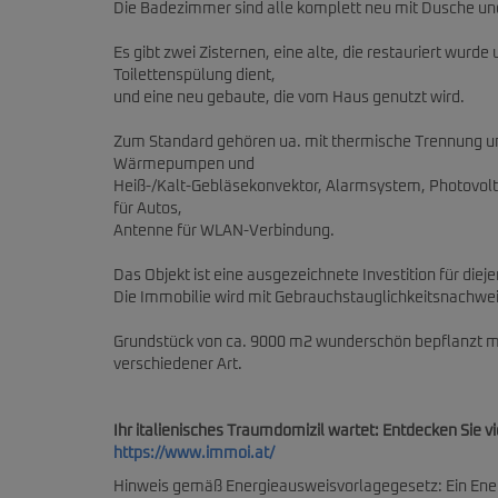
Die Badezimmer sind alle komplett neu mit Dusche und
Es gibt zwei Zisternen, eine alte, die restauriert wu
Toilettenspülung dient,
und eine neu gebaute, die vom Haus genutzt wird.
Zum Standard gehören ua. mit thermische Trennung un
Wärmepumpen und
Heiß-/Kalt-Gebläsekonvektor, Alarmsystem, Photovolta
für Autos,
Antenne für WLAN-Verbindung.
Das Objekt ist eine ausgezeichnete Investition für diej
Die Immobilie wird mit Gebrauchstauglichkeitsnachweis
Grundstück von ca. 9000 m2 wunderschön bepflanzt
verschiedener Art.
Ihr italienisches Traumdomizil wartet: Entdecken Sie v
https://www.immoi.at/
Hinweis gemäß Energieausweisvorlagegesetz: Ein Ene