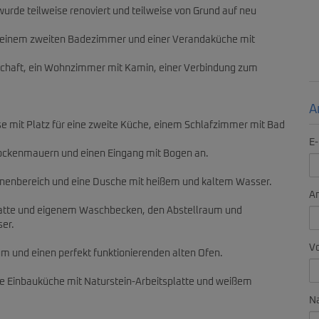
rde teilweise renoviert und teilweise von Grund auf neu
, einem zweiten Badezimmer und einer Verandaküche mit
schaft, ein Wohnzimmer mit Kamin, einer Verbindung zum
A
se mit Platz für eine zweite Küche, einem Schlafzimmer mit Bad
E-
rockenmauern und einen Eingang mit Bogen an.
onnenbereich und eine Dusche mit heißem und kaltem Wasser.
A
inplatte und eigenem Waschbecken, den Abstellraum und
er.
V
m und einen perfekt funktionierenden alten Ofen.
ie Einbauküche mit Naturstein-Arbeitsplatte und weißem
N