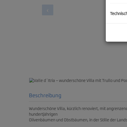
Technisc
Valle d´Itria – wunder
Beschreibung
Wunderschöne Villa, kürzlich renoviert, mit angren
hundertjährigen
Olivenbäumen und Obstbäumen, in der Stille der Landsc