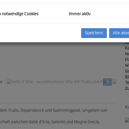
E
h notwendige Cookies
immer aktiv
Ob
Z
Speichern
Alle akz
V
Ob
Ka
N
F
schöne Villa mit Trullo und Pool
W
Ga
B
Te
Z
K
zendem Trullo, Dependance und Swimmingpool, umgeben von
haft zwischen Valle d'Itria, Salento und Magna Grecia.