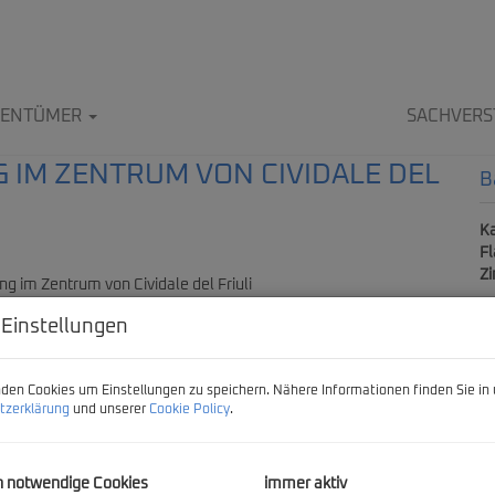
IGENTÜMER
SACHVERS
 IM ZENTRUM VON CIVIDALE DEL
B
Ka
F
Z
 Einstellungen
P
den Cookies um Einstellungen zu speichern. Nähere Informationen finden Sie in 
Ka
tzerklärung
und unserer
Cookie Policy
.
Pr
h notwendige Cookies
immer aktiv