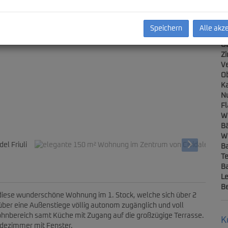
E
Speichern
Alle akz
Ob
Z
V
Ob
Ka
N
F
m Zentrum von Cividale del Friuli
W
B
W
B
Te
Ba
Le
B
ch diese wunderschöne Wohnung im 1. Stock, welche sich über 2
über eine Außenstiege völlig autonom zugänglich und voll
Wohnbereich samt Küche mit Zugang auf die großzügige Terrasse.
K
adezimmer mit Fenster.