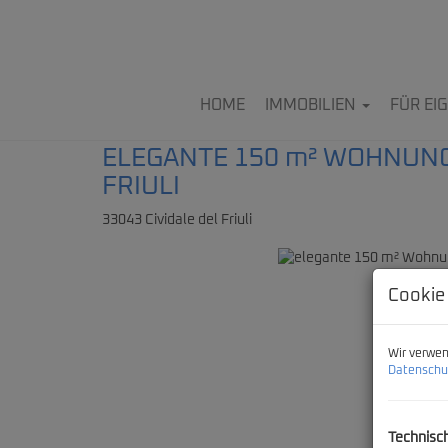
HOME
IMMOBILIEN
FÜR E
ELEGANTE 150 m² WOHNUNG
FRIULI
33043 Cividale del Friuli
Cookie
Wir verwen
Datenschu
Technisc