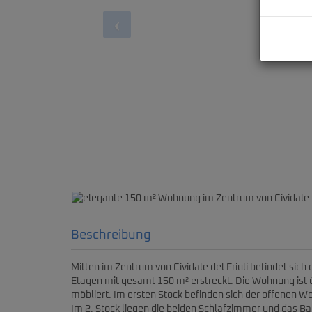
elegante 150 m² Wohnung i
Beschreibung
Mitten im Zentrum von Cividale del Friuli befindet si
Etagen mit gesamt 150 m² erstreckt. Die Wohnung ist 
möbliert. Im ersten Stock befinden sich der offenen 
Im 2. Stock liegen die beiden Schlafzimmer und das B