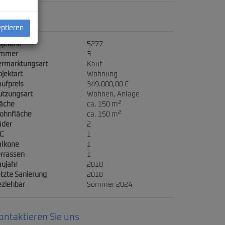
ckdaten
eptieren
jektnr.
5277
immer
3
ermarktungsart
Kauf
jektart
Wohnung
ufpreis
349.000,00 €
utzungsart
Wohnen
Anlage
2
läche
ca. 150 m
2
ohnfläche
ca. 150 m
äder
2
C
1
alkone
1
rrassen
1
ujahr
2018
tzte Sanierung
2018
eziehbar
Sommer 2024
ontaktieren Sie uns