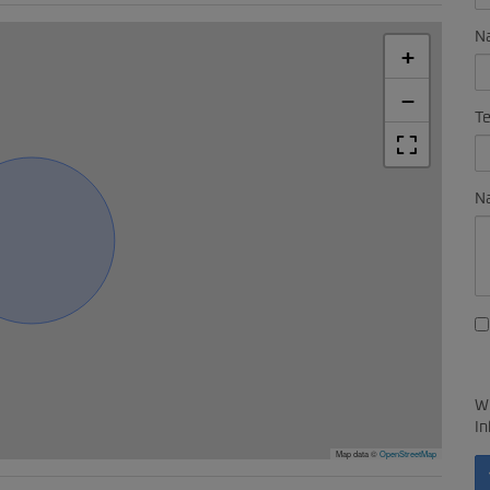
N
+
−
Te
Na
Wi
In
Map data ©
OpenStreetMap