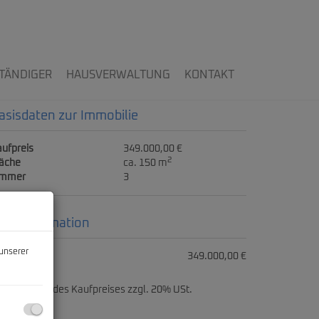
TÄNDIGER
HAUSVERWALTUNG
KONTAKT
asisdaten zur Immobilie
ufpreis
349.000,00 €
2
läche
ca. 150 m
immer
3
reisinformation
unserer
ufpreis:
349.000,00 €
ovision:
3% des Kaufpreises zzgl. 20% USt.