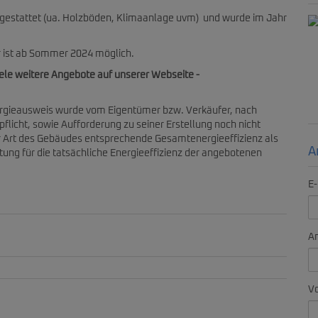
sgestattet (ua. Holzböden, Klimaanlage uvm) und wurde im Jahr
 ist ab Sommer 2024 möglich.
iele weitere Angebote auf unserer Webseite -
rgieausweis wurde vom Eigentümer bzw. Verkäufer, nach
flicht, sowie Aufforderung zu seiner Erstellung noch nicht
er Art des Gebäudes entsprechende Gesamtenergieeffizienz als
A
ung für die tatsächliche Energieeffizienz der angebotenen
E-
A
V