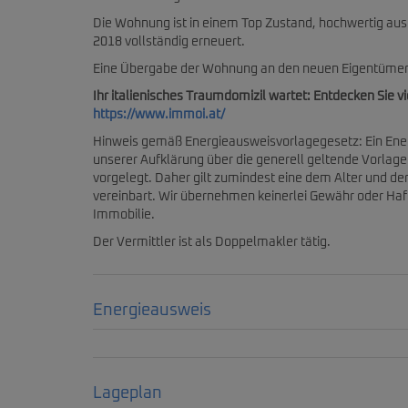
Die Wohnung ist in einem Top Zustand, hochwertig au
2018 vollständig erneuert.
Eine Übergabe der Wohnung an den neuen Eigentümer
Ihr italienisches Traumdomizil wartet: Entdecken Sie v
https://www.immoi.at/
Hinweis gemäß Energieausweisvorlagegesetz: Ein Ene
unserer Aufklärung über die generell geltende Vorlagep
vorgelegt. Daher gilt zumindest eine dem Alter und d
vereinbart. Wir übernehmen keinerlei Gewähr oder Haft
Immobilie.
Der Vermittler ist als Doppelmakler tätig.
Energieausweis
Lageplan