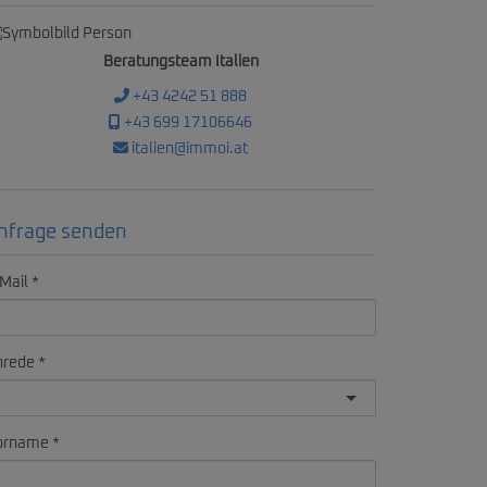
Beratungsteam Italien
+43 4242 51 888
+43 699 17106646
italien@immoi.at
nfrage senden
Mail
nrede
orname