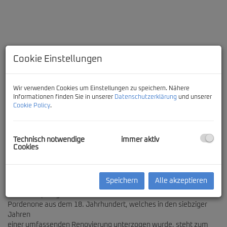
Cookie Einstellungen
Wir verwenden Cookies um Einstellungen zu speichern. Nähere
Informationen finden Sie in unserer
Datenschutzerklärung
und unserer
Cookie Policy
.
restaurierte Altbauvilla bei Aviano
Technisch notwendige
immer aktiv
Cookies
Beschreibung
Speichern
Alle akzeptieren
Dieses ursprüngliches Gebäude bei Aviano in der Provinz
Pordenone aus dem 18. Jahrhundert, welches in den siebziger
Jahren
einer umfassenden Renovierung unterzogen wurde, steht zum