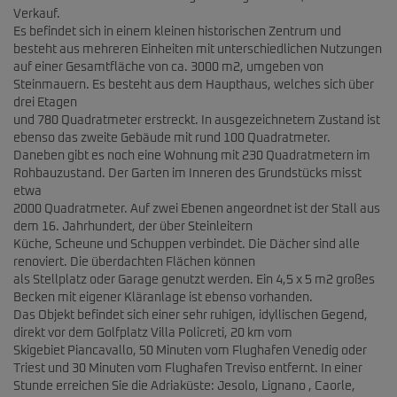
Verkauf.
Es befindet sich in einem kleinen historischen Zentrum und
besteht aus mehreren Einheiten mit unterschiedlichen Nutzungen
auf einer Gesamtfläche von ca. 3000 m2, umgeben von
Steinmauern. Es besteht aus dem Haupthaus, welches sich über
drei Etagen
und 780 Quadratmeter erstreckt. In ausgezeichnetem Zustand ist
ebenso das zweite Gebäude mit rund 100 Quadratmeter.
Daneben gibt es noch eine Wohnung mit 230 Quadratmetern im
Rohbauzustand. Der Garten im Inneren des Grundstücks misst
etwa
2000 Quadratmeter. Auf zwei Ebenen angeordnet ist der Stall aus
dem 16. Jahrhundert, der über Steinleitern
Küche, Scheune und Schuppen verbindet. Die Dächer sind alle
renoviert. Die überdachten Flächen können
als Stellplatz oder Garage genutzt werden. Ein 4,5 x 5 m2 großes
Becken mit eigener Kläranlage ist ebenso vorhanden.
Das Objekt befindet sich einer sehr ruhigen, idyllischen Gegend,
direkt vor dem Golfplatz Villa Policreti, 20 km vom
Skigebiet Piancavallo, 50 Minuten vom Flughafen Venedig oder
Triest und 30 Minuten vom Flughafen Treviso entfernt. In einer
Stunde erreichen Sie die Adriaküste: Jesolo, Lignano , Caorle,