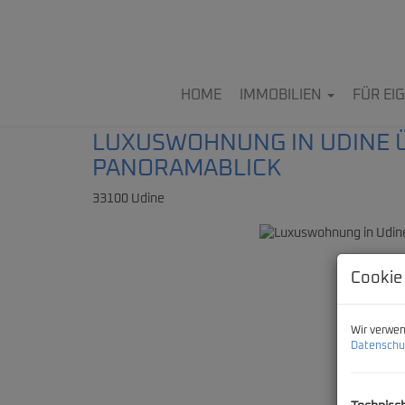
HOME
IMMOBILIEN
FÜR E
LUXUSWOHNUNG IN UDINE Ü
PANORAMABLICK
33100 Udine
Cookie
Wir verwen
Datenschu