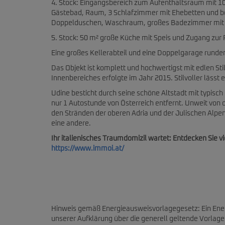
4. Stock: Eingangsbereich zum Aufenthaltsraum mit 100
Gästebad, Raum, 3 Schlafzimmer mit Ehebetten und
Doppelduschen, Waschraum, großes Badezimmer mit v
5. Stock: 50 m² große Küche mit Speis und Zugang zu
Eine großes Kellerabteil und eine Doppelgarage runden
Das Objekt ist komplett und hochwertigst mit edlen S
Innenbereiches erfolgte im Jahr 2015. Stilvoller lässt 
Udine besticht durch seine schöne Altstadt mit typisch
nur 1 Autostunde von Österreich entfernt. Unweit von de
den Stränden der oberen Adria und der Julischen Alpe
eine andere.
Ihr italienisches Traumdomizil wartet: Entdecken Sie v
https://www.immoi.at/
Hinweis gemäß Energieausweisvorlagegesetz: Ein Ene
unserer Aufklärung über die generell geltende Vorlagep