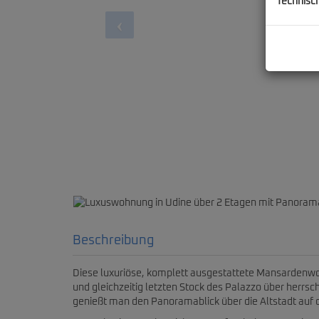
Technisc
Luxuswohnung in Udine 
Beschreibung
Diese luxuriöse, komplett ausgestattete Mansardenwo
und gleichzeitig letzten Stock des Palazzo über herrs
genießt man den Panoramablick über die Altstadt auf 