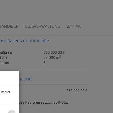
TÄNDIGER
HAUSVERWALTUNG
KONTAKT
asisdaten zur Immobilie
ufpreis
780.000,00 €
2
läche
ca. 350 m
immer
3
reisinformation
ufpreis:
780.000,00 €
unserer
ovision:
3% des Kaufpreises zzgl. 20% USt.