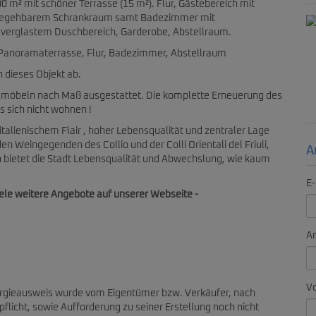
 m² mit schöner Terrasse (15 m²). Flur, Gästebereich mit
 begehbarem Schrankraum samt Badezimmer mit
erglastem Duschbereich, Garderobe, Abstellraum.
r Panoramaterrasse, Flur, Badezimmer, Abstellraum
 dieses Objekt ab.
tilmöbeln nach Maß ausgestattet. Die komplette Erneuerung des
es sich nicht wohnen !
 italienischem Flair , hoher Lebensqualität und zentraler Lage
n Weingegenden des Collio und der Colli Orientali del Friuli,
A
n bietet die Stadt Lebensqualität und Abwechslung, wie kaum
E-
iele weitere Angebote auf unserer Webseite -
A
V
rgieausweis wurde vom Eigentümer bzw. Verkäufer, nach
flicht, sowie Aufforderung zu seiner Erstellung noch nicht