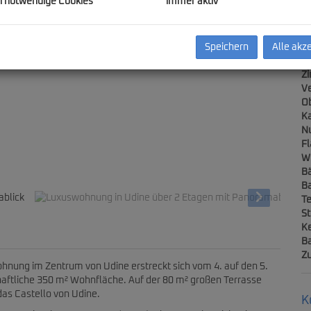
h notwendige Cookies
immer aktiv
E
Speichern
Alle akz
Ob
Z
V
Ob
Ka
N
F
über 2 Etagen mit Panoramablick
W
B
B
Te
St
Ke
Ba
Z
hnung im Zentrum von Udine erstreckt sich vom 4. auf den 5.
chaftliche 350 m² Wohnfläche. Auf der 80 m² großen Terrasse
das Castello von Udine.
K