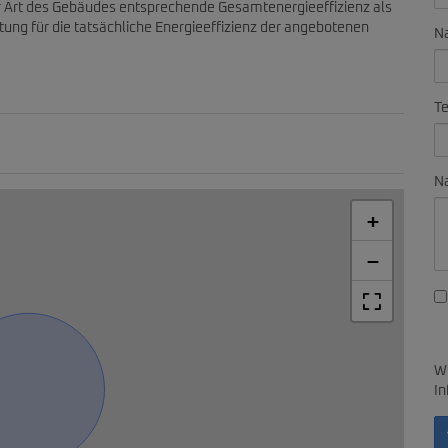
er Art des Gebäudes entsprechende Gesamtenergieeffizienz als
ung für die tatsächliche Energieeffizienz der angebotenen
N
Te
Na
+
−
Wi
In