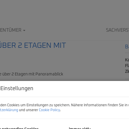
IGENTÜMER
SACHVERS
BER 2 ETAGEN MIT
B
Ka
F
Z
 Einstellungen
P
Ka
den Cookies um Einstellungen zu speichern. Nähere Informationen finden Sie in 
tzerklärung
und unserer
Cookie Policy
.
Pr