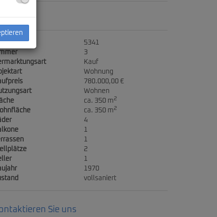
ckdaten
eptieren
jektnr.
5341
immer
3
ermarktungsart
Kauf
jektart
Wohnung
ufpreis
780.000,00 €
utzungsart
Wohnen
2
läche
ca. 350 m
2
ohnfläche
ca. 350 m
äder
4
alkone
1
rrassen
1
ellplätze
2
ller
1
ujahr
1970
ustand
vollsaniert
ontaktieren Sie uns