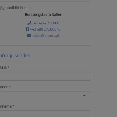
Beratungsteam Italien
+43 4242 51 888
+43 699 17106646
italien@immoi.at
nfrage senden
Mail
nrede
orname