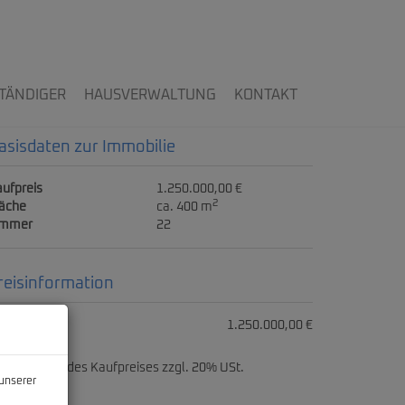
TÄNDIGER
HAUSVERWALTUNG
KONTAKT
asisdaten zur Immobilie
ufpreis
1.250.000,00 €
2
läche
ca. 400 m
immer
22
reisinformation
ufpreis:
1.250.000,00 €
ovision:
3% des Kaufpreises zzgl. 20% USt.
unserer