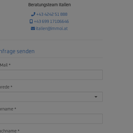
Beratungsteam Italien
+43 4242 51 888
+43 699 17106646
italien@immoi.at
nfrage senden
Mail
nrede
orname
achname