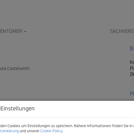
IGENTÜMER
SACHVERS
B
Ka
F
Z
P
Ka
 Einstellungen
Pr
den Cookies um Einstellungen zu speichern. Nähere Informationen finden Sie in 
tzerklärung
und unserer
Cookie Policy
.