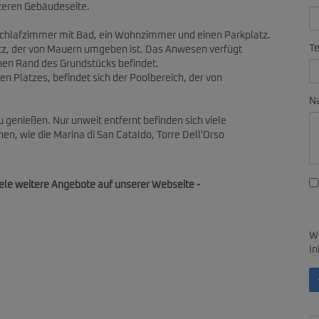
rzeren Gebäudeseite.
 Schlafzimmer mit Bad, ein Wohnzimmer und einen Parkplatz.
Te
atz, der von Mauern umgeben ist. Das Anwesen verfügt
chen Rand des Grundstücks befindet.
en Platzes, befindet sich der Poolbereich, der von
Na
 genießen. Nur unweit entfernt befinden sich viele
nen, wie die Marina di San Cataldo, Torre Dell'Orso
iele weitere Angebote auf unserer Webseite -
Wi
In