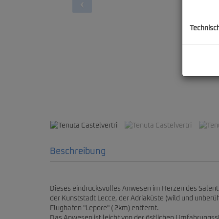
Technisc
Tenut
Beschreibung
Dieses eindrucksvolles Anwesen im Herzen des Salento
der Kunststadt Lecce, der Adriaküste (wild und unberü
Flughafen "Lepore" ( 2km) entfernt.
Das Anwesen ist leicht von der östlichen Umfahrungsst