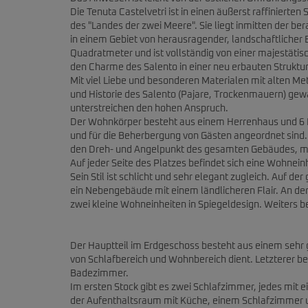
Die Tenuta Castelvetri ist in einen äußerst raffinierten 
des "Landes der zwei Meere". Sie liegt inmitten der 
in einem Gebiet von herausragender, landschaftlicher 
Quadratmeter und ist vollständig von einer majestät
den Charme des Salento in einer neu erbauten Struktur
Mit viel Liebe und besonderen Materialen mit alten Met
und Historie des Salento (Pajare, Trockenmauern) gew
unterstreichen den hohen Anspruch.
Der Wohnkörper besteht aus einem Herrenhaus und 6 Mi
und für die Beherbergung von Gästen angeordnet sind.
den Dreh- und Angelpunkt des gesamten Gebäudes, mi
Auf jeder Seite des Platzes befindet sich eine Wohnein
Sein Stil ist schlicht und sehr elegant zugleich. Auf de
ein Nebengebäude mit einem ländlicheren Flair. An de
zwei kleine Wohneinheiten in Spiegeldesign. Weiters be
Der Hauptteil im Erdgeschoss besteht aus einem seh
von Schlafbereich und Wohnbereich dient. Letzterer 
Badezimmer.
Im ersten Stock gibt es zwei Schlafzimmer, jedes mit
der Aufenthaltsraum mit Küche, einem Schlafzimmer