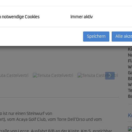
E
h notwendige Cookies
immer aktiv
Ob
Z
Speichern
Alle akz
V
Ob
Ka
N
a Castelvertri
F
W
Ga
B
W
Te
Ba
 ist nur einen Steinwurf von
K
hrt), vom Acaya Golf Club, vom Torre Dell'Orso und vom
raße von Lecce, Ausfahrt 8/B an der Küste, Km 5, erreichbar.