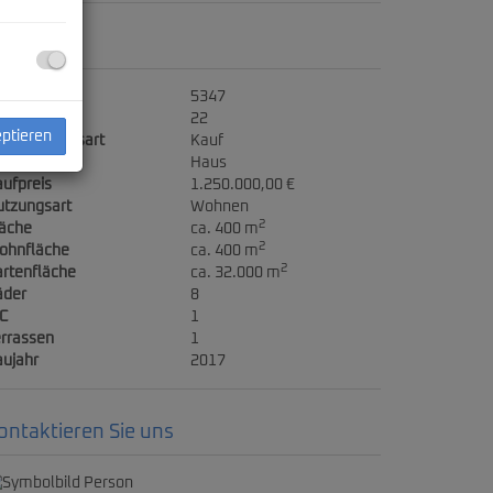
ckdaten
jektnr.
5347
immer
22
eptieren
ermarktungsart
Kauf
jektart
Haus
ufpreis
1.250.000,00 €
utzungsart
Wohnen
2
läche
ca. 400 m
2
ohnfläche
ca. 400 m
2
rtenfläche
ca. 32.000 m
äder
8
C
1
rrassen
1
ujahr
2017
ontaktieren Sie uns