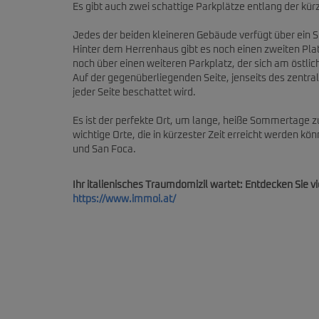
Es gibt auch zwei schattige Parkplätze entlang der kü
Jedes der beiden kleineren Gebäude verfügt über ein
Hinter dem Herrenhaus gibt es noch einen zweiten Pl
noch über einen weiteren Parkplatz, der sich am östli
Auf der gegenüberliegenden Seite, jenseits des zentral
jeder Seite beschattet wird.
Es ist der perfekte Ort, um lange, heiße Sommertage zu
wichtige Orte, die in kürzester Zeit erreicht werden kön
und San Foca.
Ihr italienisches Traumdomizil wartet: Entdecken Sie v
https://www.immoi.at/