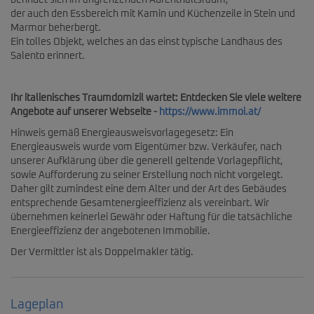
befindet sich im angrenzenden Aufenthaltsraum,
der auch den Essbereich mit Kamin und Küchenzeile in Stein und
Marmor beherbergt.
Ein tolles Objekt, welches an das einst typische Landhaus des
Salento erinnert.
Ihr italienisches Traumdomizil wartet: Entdecken Sie viele weitere
Angebote auf unserer Webseite -
https://www.immoi.at/
Hinweis gemäß Energieausweisvorlagegesetz: Ein
Energieausweis wurde vom Eigentümer bzw. Verkäufer, nach
unserer Aufklärung über die generell geltende Vorlagepflicht,
sowie Aufforderung zu seiner Erstellung noch nicht vorgelegt.
Daher gilt zumindest eine dem Alter und der Art des Gebäudes
entsprechende Gesamtenergieeffizienz als vereinbart. Wir
übernehmen keinerlei Gewähr oder Haftung für die tatsächliche
Energieeffizienz der angebotenen Immobilie.
Der Vermittler ist als Doppelmakler tätig.
Lageplan