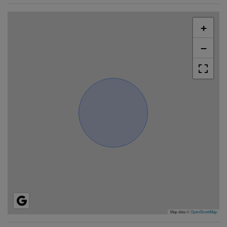
+
−
Map data ©
OpenStreetMap