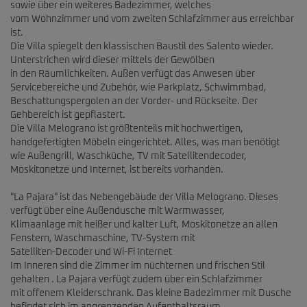
sowie über ein weiteres Badezimmer, welches
vom Wohnzimmer und vom zweiten Schlafzimmer aus erreichbar
ist.
Die Villa spiegelt den klassischen Baustil des Salento wieder.
Unterstrichen wird dieser mittels der Gewölben
in den Räumlichkeiten. Außen verfügt das Anwesen über
Servicebereiche und Zubehör, wie Parkplatz, Schwimmbad,
Beschattungspergolen an der Vorder- und Rückseite. Der
Gehbereich ist gepflastert.
Die Villa Melograno ist größtenteils mit hochwertigen,
handgefertigten Möbeln eingerichtet. Alles, was man benötigt
wie Außengrill, Waschküche, TV mit Satellitendecoder,
Moskitonetze und Internet, ist bereits vorhanden.
"La Pajara" ist das Nebengebäude der Villa Melograno. Dieses
verfügt über eine Außendusche mit Warmwasser,
Klimaanlage mit heißer und kalter Luft, Moskitonetze an allen
Fenstern, Waschmaschine, TV-System mit
Satelliten-Decoder und Wi-Fi Internet
Im Inneren sind die Zimmer im nüchternen und frischen Stil
gehalten . La Pajara verfügt zudem über ein Schlafzimmer
mit offenem Kleiderschrank. Das kleine Badezimmer mit Dusche