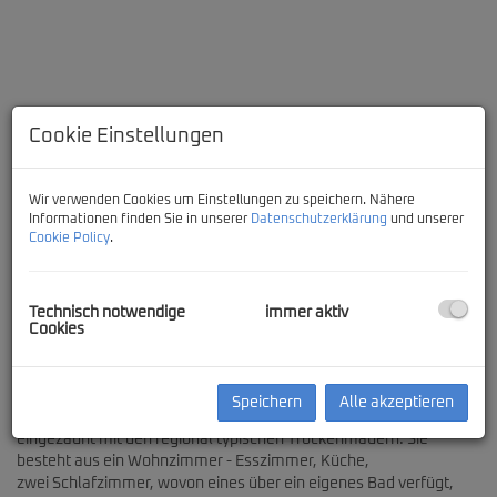
Cookie Einstellungen
Wir verwenden Cookies um Einstellungen zu speichern. Nähere
Villa Melograno
Informationen finden Sie in unserer
Datenschutzerklärung
und unserer
Cookie Policy
.
Technisch notwendige
immer aktiv
Cookies
Beschreibung
Die Villa Melograno in Pescoluse ist umgeben von Olivenhainen
Speichern
Alle akzeptieren
auf einem 5000 Quadratmeter großen Grundstück,
eingezäunt mit den regional typischen Trockenmauern. Sie
besteht aus ein Wohnzimmer - Esszimmer, Küche,
zwei Schlafzimmer, wovon eines über ein eigenes Bad verfügt,