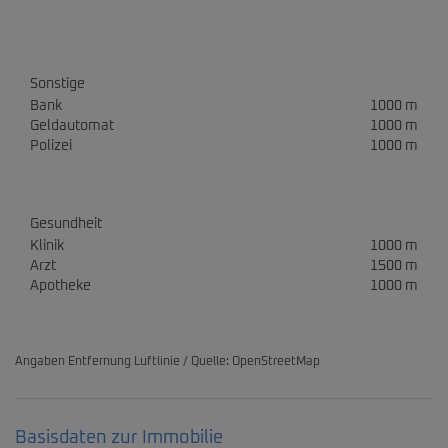
Sonstige
Bank
1000 m
Geldautomat
1000 m
Polizei
1000 m
Gesundheit
Klinik
1000 m
Arzt
1500 m
Apotheke
1000 m
Angaben Entfernung Luftlinie / Quelle: OpenStreetMap
Basisdaten zur Immobilie