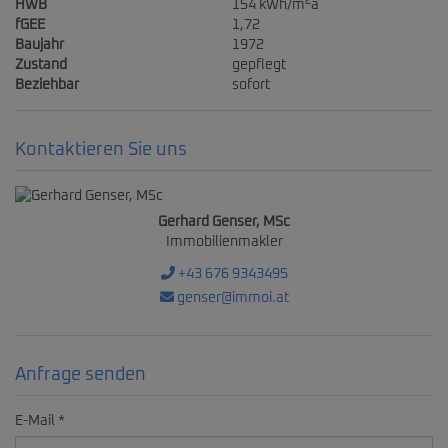
2
HWB
154 kWh/m
a
fGEE
1,72
Baujahr
1972
Zustand
gepflegt
Beziehbar
sofort
Kontaktieren Sie uns
Gerhard Genser, MSc
Immobilienmakler
+43 676 9343495
genser@immoi.at
Anfrage senden
E-Mail