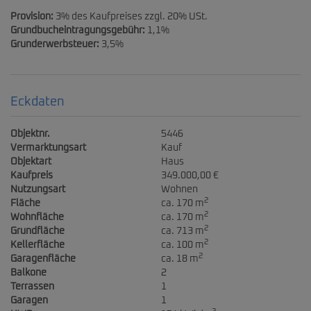
Provision:
3% des Kaufpreises zzgl. 20% USt.
Grundbucheintragungsgebühr:
1,1%
Grunderwerbsteuer:
3,5%
Eckdaten
Objektnr.
5446
Vermarktungsart
Kauf
Objektart
Haus
Kaufpreis
349.000,00 €
Nutzungsart
Wohnen
2
Fläche
ca. 170 m
2
Wohnfläche
ca. 170 m
2
Grundfläche
ca. 713 m
2
Kellerfläche
ca. 100 m
2
Garagenfläche
ca. 18 m
Balkone
2
Terrassen
1
Garagen
1