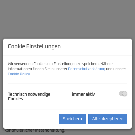
Cookie Einstellungen
Wir verwenden Cookies um Einstellungen zu speichern. Nähere
Informationen finden Sie in unserer
Datenschutzerklärung
und unserer
Cookie Policy
.
Beschreibung
Technisch notwendige
immer aktiv
Cookies
Dieses großzügig errichtete Wohnhaus aus den Mitte 1970er-
Jahren vereint solide Bauweise, laufende Pflege und nachhaltige
Modernisierungen zu einem äußerst attraktiven Gesamtpaket.
Das Gebäude erstreckt sich über Keller-, Unter- und Erdgeschoss
Speichern
Alle akzeptieren
und präsentiert sich in einem sehr guten Erhaltungszustand mit
kontinuierlicher Instandhaltung.