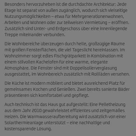
Besonders hervorzuheben ist die durchdachte Architektur: Jede
Etage ist separat von außen zugänglich, wodurch sich vielseitige
Nutzungsmöglichkeiten – etwa für Mehrgenerationenwohnen,
Arbeiten und Wohnen oder zur teilweisen Vermietung – eröffnen.
Zusätzlich sind Unter- und Erdgeschoss über eine innenliegende
Treppe miteinander verbunden.
Die Wohnbereiche überzeugen durch helle, großzügige Räume
mit großen Fensterflächen, die viel Tageslicht hereinlassen. Im
Wohnzimmer sorgt edles Fischgrätparkett in Kombination mit
einem stilvollen Kachelofen für eine warme, elegante
Atmosphäre. Die Fenster sind mit Doppelisolierverglasung
ausgestattet, im Wohnbereich zusätzlich mit Rollläden versehen.
Die Küche ist modern möbliert und bietet ausreichend Platz für
gemeinsames Kochen und Genießen. Zwei bereits sanierte Bäder
präsentieren sich komfortabel und gepflegt.
Auch technisch ist das Haus gut aufgestellt: Eine Pelletheizung
aus dem Jahr 2010 gewährleistet effizientes und zeitgemäßes
Heizen. Die Warmwasseraufbereitung wird zusätzlich von einer
Solarthermieanlage unterstützt – eine nachhaltige und
kostensparende Lösung.