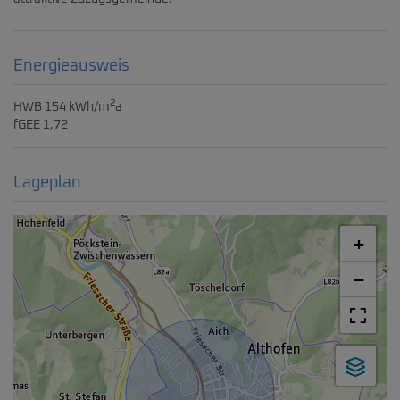
Energieausweis
2
HWB
154 kWh/m
a
fGEE
1,72
Lageplan
+
−