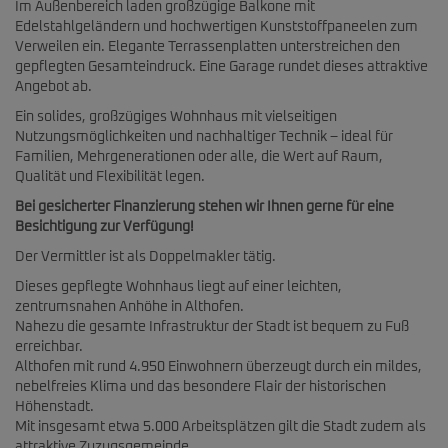
Im Außenbereich laden großzügige Balkone mit
Edelstahlgeländern und hochwertigen Kunststoffpaneelen zum
Verweilen ein. Elegante Terrassenplatten unterstreichen den
gepflegten Gesamteindruck. Eine Garage rundet dieses attraktive
Angebot ab.
Ein solides, großzügiges Wohnhaus mit vielseitigen
Nutzungsmöglichkeiten und nachhaltiger Technik – ideal für
Familien, Mehrgenerationen oder alle, die Wert auf Raum,
Qualität und Flexibilität legen.
Bei gesicherter Finanzierung stehen wir Ihnen gerne für eine
Besichtigung zur Verfügung!
Der Vermittler ist als Doppelmakler tätig.
Dieses gepflegte Wohnhaus liegt auf einer leichten,
zentrumsnahen Anhöhe in Althofen.
Nahezu die gesamte Infrastruktur der Stadt ist bequem zu Fuß
erreichbar.
Althofen mit rund 4.950 Einwohnern überzeugt durch ein mildes,
nebelfreies Klima und das besondere Flair der historischen
Höhenstadt.
Mit insgesamt etwa 5.000 Arbeitsplätzen gilt die Stadt zudem als
attraktive Zuzugsgemeinde.