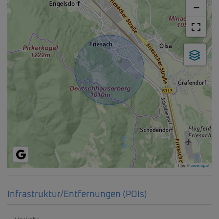
−
Tiles ©
basemap.at
Infrastruktur/Entfernungen (POIs)