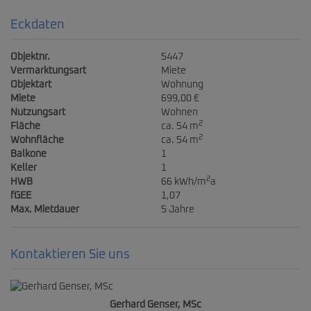
Eckdaten
Objektnr.
5447
Vermarktungsart
Miete
Objektart
Wohnung
Miete
699,00 €
Nutzungsart
Wohnen
2
Fläche
ca. 54 m
2
Wohnfläche
ca. 54 m
Balkone
1
Keller
1
2
HWB
66 kWh/m
a
fGEE
1,07
Max. Mietdauer
5 Jahre
Kontaktieren Sie uns
Gerhard Genser, MSc