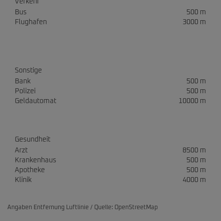
Verkehr
Bus
500 m
Flughafen
3000 m
Sonstige
Bank
500 m
Polizei
500 m
Geldautomat
10000 m
Gesundheit
Arzt
8500 m
Krankenhaus
500 m
Apotheke
500 m
Klinik
4000 m
Angaben Entfernung Luftlinie / Quelle: OpenStreetMap