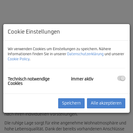
Cookie Einstellungen
Wir verwenden Cookies um Einstellungen zu speichern. Nähere
Informationen finden Sie in unserer
Datenschutzerklärung
und unserer
Cookie Policy
.
Beschreibung
Technisch notwendige
immer aktiv
Cookies
Aufgrund seiner optimalen Größe bietet das als Bauland-
Wohngebiet gewidmete Grundstück die perfekte Grundlage für die
Verwirklichung Ihres Wohntraums. Ob Ein- oder Zweifamilienhaus
Speichern
Alle akzeptieren
– hier eröffnen sich vielseitige Bebauungsmöglichkeiten ganz
nach Ihren individuellen Vorstellungen.
Die ruhige Lage sorgt für eine angenehme Wohnatmosphäre und
hohe Lebensqualität. Dank der bereits vorhandenen Anschlüsse