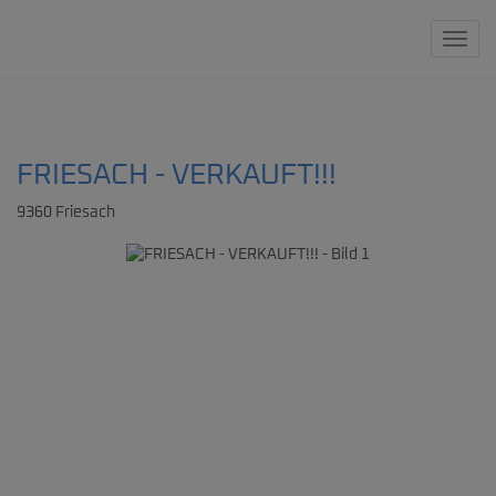
Navig
FRIESACH - VERKAUFT!!!
9360 Friesach